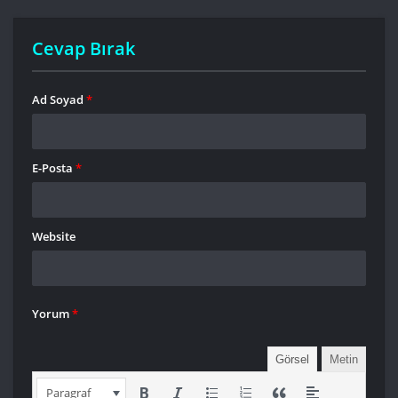
Cevap Bırak
Ad Soyad
*
E-Posta
*
Website
Yorum
*
Görsel
Metin
Paragraf