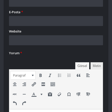
E-Posta
*
Website
Yorum
*
Görsel
Metin
Paragraf