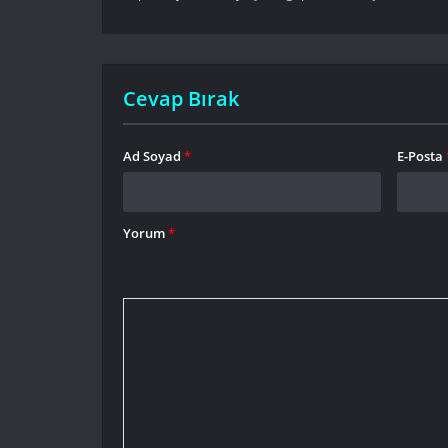
Cevap Bırak
Ad Soyad
*
E-Posta
Yorum
*