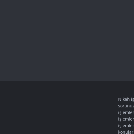
Nikah i
sorunuz
işlemle
işlemler
işlemleri
konuları 