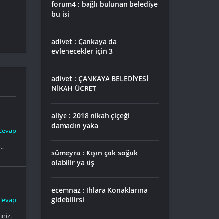
forum4 : bağlı bulunan belediye
bu işi
adivet : Çankaya da
evlenecekler için 3
adivet : ÇANKAYA BELEDİYESİ
NİKAH ÜCRET
aliye : 2018 nikah çiçeği
damadın yaka
Cevap
i…
sümeyra : Kışın çok soğuk
olabilir ya üş
ecemnaz : Ihlara Konaklarına
gidebilirsi
Cevap
iniz.