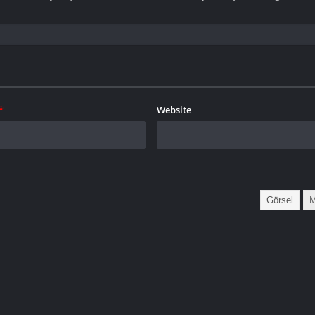
*
Website
Görsel
M