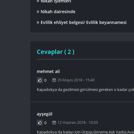
Nikah işlemleri
Nikah dairesinde
Evlilik ehliyet belgesi/ Evlilik beyannamesi
Cevaplar (
2
)
mehmet ali
29 Mayıs 2018 - 15:40
0
Kapadokya da gezilmesi görülmesi gereken o kadar çok 
ayşegül
12 Haziran 2018 - 10:03
0
Kapadokya da balayı için Ürgüp,Göreme,Aşk Vadisi,Avanos,