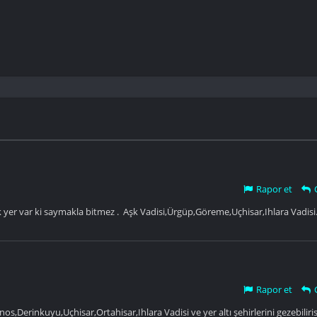
Rapor et
yer var ki saymakla bitmez . Aşk Vadisi,Ürgüp,Göreme,Uçhisar,Ihlara Vadis
Rapor et
Derinkuyu,Uçhisar,Ortahisar,Ihlara Vadisi ve yer altı şehirlerini gezebiliris