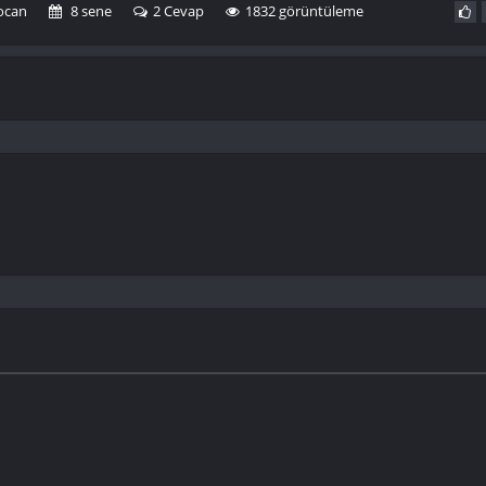
ocan
8 sene
2 Cevap
1832 görüntüleme