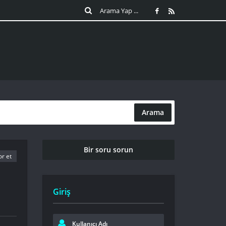
Arama
Bir soru sorun
r et
Giriş