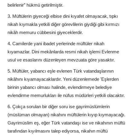
belirlenir” hükmü getirilmiştir.
3. Müftülerin giyeceği elbise dini kıyafet olmayacak, tıpkı
nikah kıymakla yetkili diğer görevlilerin giydiği gibi kırmızı
nikâh memuru cübbesini giyeceklerdir.
4. Camilerde yani ibadet yerlerinde müftüler nikah
kıyamazlar. Dini mekânlarda resmi nikah işlemi Evlenme
usul ve esaslarını düzenleyen mevzuata göre yasaktır.
5. Müftüler, yabancı eşle evlenen Türk vatandaşlarının
nikâhını kıyamayacaklardır. Yeni düzenlemede 'Eşlerden
birinin yabancı olması halinde, evlendirmeye belediye
evlendirme memurlukları ile nüfus müdürleri yetkili olacaktır.
6. Çokça sorulan bir diğer soru ise gayrimüslümlerin
(müslüman olmayan) nikahını müftülerin kıyıp kıymayacağı.
Gayrimüslim eş, eğer Türk vatandaşı ise ve nikahının müftü
tarafından kıyılmasını talep ediyorsa, nikahın müftü